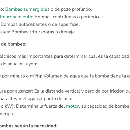
do:
Bombas sumergibles
o de pozo profundo.
almacenamiento
: Bombas centrífugas o periféricas.
: Bombas autocebantes o de superficie.
les: Bombas trituradoras o drenaje. ͏͏ ͏ ͏
 de bombeo:
técnicos más importantes para determinar cuál es la capacida
 de agua incluyen:
os por minuto o m³/h): Volumen de agua que la bomba tiene la 
ura por alcanzar: Es la distancia vertical y pérdida por fricción 
ara llevar el agua al punto de uso.
 o kW): Determina la fuerza del
motor
, su capacidad de bombe
nergía.
ombas según la necesidad: