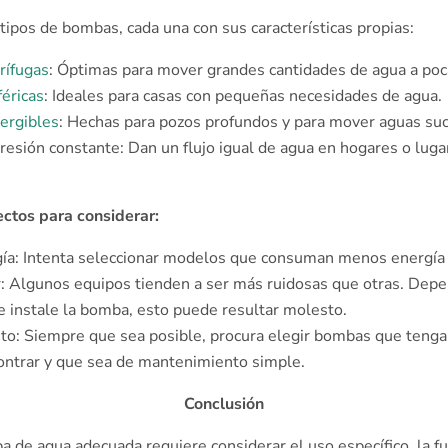
tipos de bombas, cada una con sus características propias͏:
rífugas
: Óptimas para mover grandes cantidades de agua a poca 
éricas
: Ideales para casas con pequeñas necesidades de agua.
rgibles
:͏ Hechas͏ ͏para pozos profundos y ͏para mover aguas suci
esión constante: Dan un flujo͏ igual de agua en hogares o͏ luga
ctos para considerar:
ía: Intenta seleccionar modelos que consuman menos energía 
r: Algunos equipos tienden a ser más ruidosas que otras. Dep
e instale la bomba, esto puede resultar molesto.
o: Siempre que sea posible, procura elegir bombas que tenga
contrar y que sea de mantenimiento simple.
Conclusión
a de agua adecuada requiere considerar el uso específico, la f