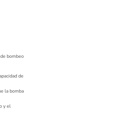
d de bombeo
capacidad de
que la bomba
o y el