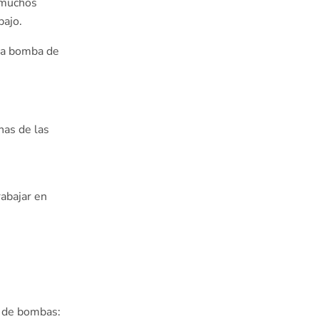
a muchos
bajo.
 la bomba de
nas de las
rabajar en
s de bombas: