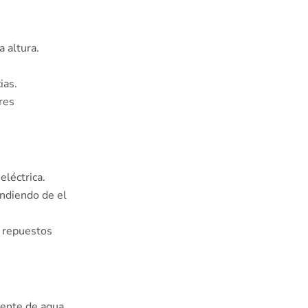
altura.͏
as. ͏
res
eléctrica.
endiendo de el
 repuestos
uente de agua,