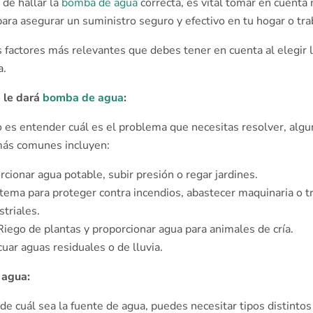
 de hallar la
bomba de agua
correcta, es vital tomar en cuent
ara asegurar un suministro seguro y efectivo en tu hogar o tra
s factores más relevantes que debes tener en cuenta al elegir
a.
 le dará
bomba de agua
:
o es entender cuál es el problema que necesitas resolver, algu
más comunes incluyen:
cionar agua potable, subir presión o regar͏ jardines.
tema para proteger contra incendios, abastecer maquinaria o t
triales.
 Riego de plantas y proporcionar agua para animales de cría.
cuar aguas residuales o de lluvia.͏
 agua:
e cuál sea la fuente de agua, puedes necesitar tipos distinto