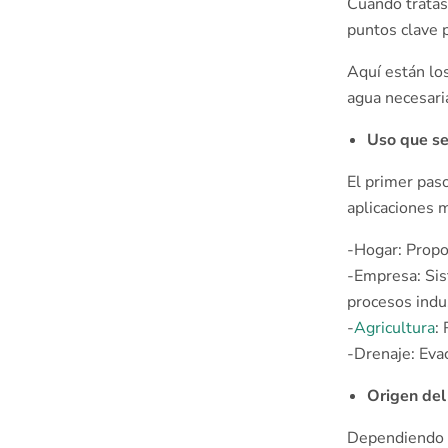
Cuando tratas
puntos clave p
Aquí están lo
agua necesari
Uso que se
El primer pas
aplicaciones 
-Hogar: Propor
-Empresa: Sis
procesos indus
-
Agricultura͏
:
-Drenaje͏: Eva
Origen del
Dependiendo d