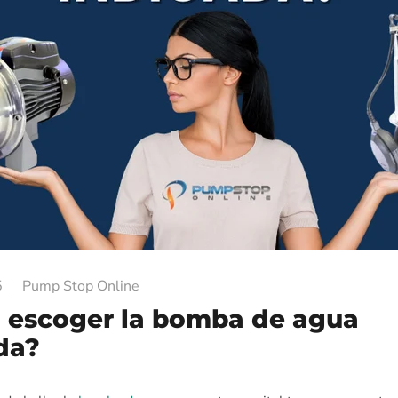
5
Pump Stop Online
escoger la bomba de agua
da?