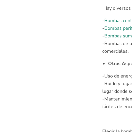
Hay diversos 
-
Bombas cent
-
Bombas perif
-
Bombas sume
-Bombas de pr
comerciales. ͏
Otros Aspe
-Uso de energ
-Ruido y luga
lugar donde s
-Mantenimient
fáciles de en
Elegir la bomb