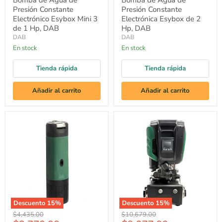
Bomba de Agua de
Bomba de Agua de
Presión Constante
Presión Constante
Electrónico Esybox Mini 3
Electrónica Esybox de 2
de 1 Hp, DAB
Hp, DAB
DAB
DAB
En stock
En stock
Tienda rápida
Tienda rápida
Añadir al carrito
Añadir al carrito
Bomba
Bomba
de
de
Agua
Agua
de
de
Presión
Presión
Constante
Constante
Electrónica
Electrónica
Esybox
Esybox
Diver
Max
de
de
1.5
4
Descuento
15
%
Descuento
15
%
Hp,
Hp,
$4,435.00
$10,679.00
DAB
DAB