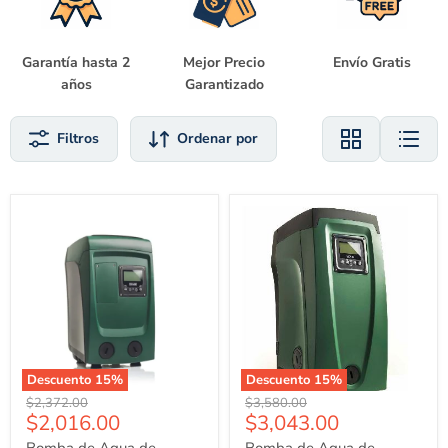
Garantía hasta 2
Mejor Precio
Envío Gratis
años
Garantizado
Filtros
Ordenar por
Bomba
Bomba
de
de
Agua
Agua
de
de
Presión
Presión
Constante
Constante
Electrónico
Electrónica
Esybox
Esybox
Mini
de
3
2
de
Hp,
Descuento
15
%
Descuento
15
%
1
DAB
$2,372.00
$3,580.00
Hp,
$2,016.00
$3,043.00
DAB