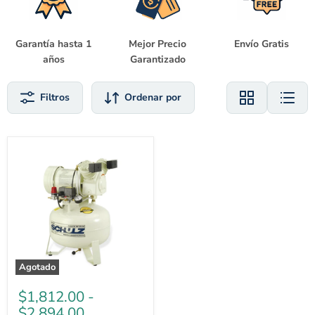
Garantía hasta 1
Mejor Precio
Envío Gratis
años
Garantizado
Filtros
Ordenar por
Compresor
Sin
Aceite
de
30
a
100
Lts,
Schulz
Agotado
$1,812.00
-
$2,894.00