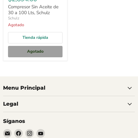
Compresor Sin Aceite de
30 a 100 Lts, Schulz
Schulz
Agotado
Tienda rápida
Agotado
Menu Principal
Legal
Síganos
Encuéntrenos
Encuéntrenos
Encuéntrenos
Encuéntrenos