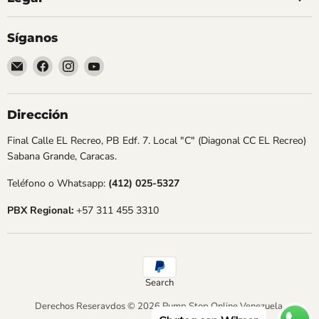
Síganos
Encuéntrenos
Encuéntrenos
Encuéntrenos
Encuéntrenos
en
en
en
en
Correo
Facebook
Instagram
YouTube
electrónico
Dirección
Final Calle EL Recreo, PB Edf. 7. Local "C" (Diagonal CC EL Recreo)
Sabana Grande, Caracas.
Teléfono o Whatsapp:
(412) 025-5327
PBX Regional:
+57 311 455 3310
Search
Derechos Reseravdos © 2026 Pump Stop Online Venezuela.