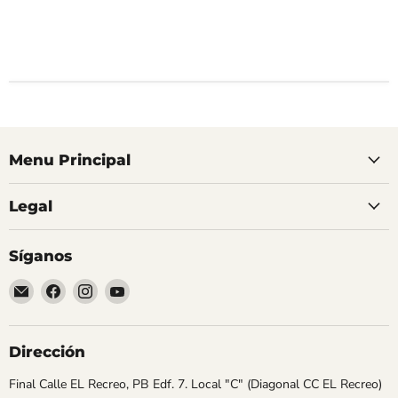
Menu Principal
Legal
Síganos
Encuéntrenos
Encuéntrenos
Encuéntrenos
Encuéntrenos
en
en
en
en
Correo
Facebook
Instagram
YouTube
electrónico
Dirección
Final Calle EL Recreo, PB Edf. 7. Local "C" (Diagonal CC EL Recreo)