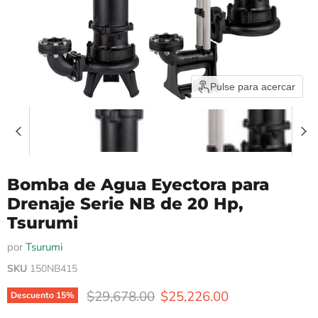
Pulse para acercar
Bomba de Agua Eyectora para
Drenaje Serie NB de 20 Hp,
Tsurumi
por
Tsurumi
SKU
150NB415
$29,678.00
$25,226.00
Descuento
15
%