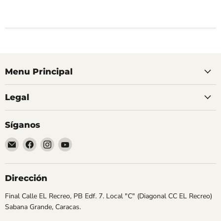
Menu Principal
Legal
Síganos
Encuéntrenos
Encuéntrenos
Encuéntrenos
Encuéntrenos
en
en
en
en
Correo
Facebook
Instagram
YouTube
electrónico
Dirección
Final Calle EL Recreo, PB Edf. 7. Local "C" (Diagonal CC EL Recreo)
Sabana Grande, Caracas.