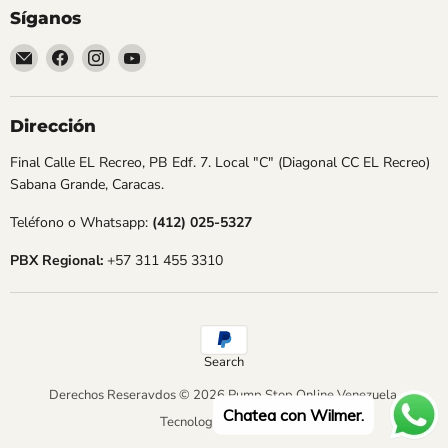
Síganos
Encuéntrenos
Encuéntrenos
Encuéntrenos
Encuéntrenos
en
en
en
en
Correo
Facebook
Instagram
YouTube
electrónico
Dirección
Final Calle EL Recreo, PB Edf. 7. Local "C" (Diagonal CC EL Recreo)
Sabana Grande, Caracas.
Teléfono o Whatsapp:
(412) 025-5327
PBX Regional:
+57 311 455 3310
Search
Derechos Reseravdos © 2026 Pump Stop Online Venezuela.
Chatea con Wilmer.
Tecnología de Shopify