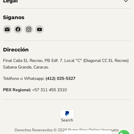
Legal
Síganos
Encuéntrenos
Encuéntrenos
Encuéntrenos
Encuéntrenos
en
en
en
en
Correo
Facebook
Instagram
YouTube
electrónico
Dirección
Final Calle EL Recreo, PB Edf. 7. Local "C" (Diagonal CC EL Recreo)
Sabana Grande, Caracas.
Teléfono o Whatsapp:
(412) 025-5327
PBX Regional:
+57 311 455 3310
Search
Derechos Reseravdos © 2026 Pump Stop Online Venezuela.